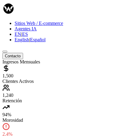
Sitios Web / E-commerce
Agentes IA
EN
|
ES
English
|
Español
Contacto
Ingresos Mensuales
1,500
Clientes Activos
1,240
Retención
94%
Morosidad
2.4%